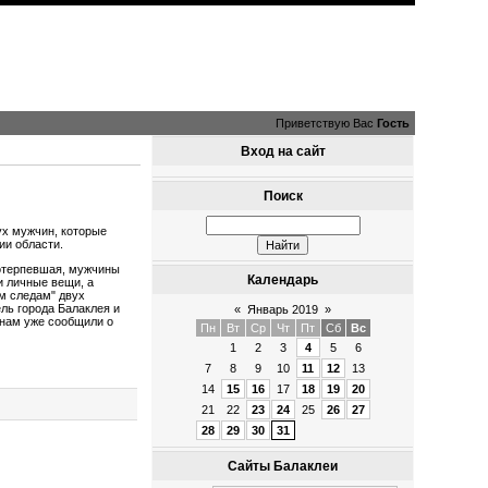
Приветствую Вас
Гость
Вход на сайт
Поиск
ух мужчин, которые
ии области.
потерпевшая, мужчины
Календарь
и личные вещи, а
м следам" двух
ль города Балаклея и
«
Январь 2019
»
инам уже сообщили о
Пн
Вт
Ср
Чт
Пт
Сб
Вс
1
2
3
4
5
6
7
8
9
10
11
12
13
14
15
16
17
18
19
20
21
22
23
24
25
26
27
28
29
30
31
Сайты Балаклеи