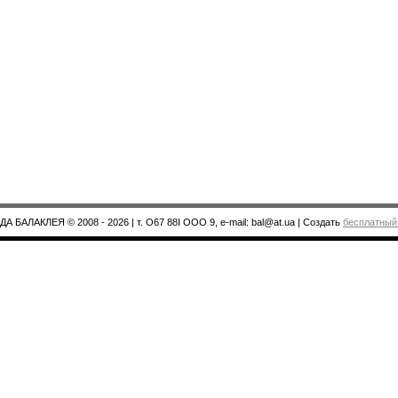
А БАЛАКЛЕЯ © 2008 - 2026
| т. О67 88І ООО 9, e-mail: bal@at.ua |
Создать
бесплатный