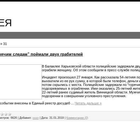
ЕЯ
»
31
орячим следам" поймали двух грабителей
В Балаклее Харьковской области полицейские задержали дв
ограбили женщину. Об этом сообщили в пресс-службе полиц
Инцидент произошел 27 января. Как рассказала 54-летняя 
выхватили из ее рук сумку, в которой были телефон, деньги 
потом скрылись с места. Полицейские задержали по "горячи
подозреваемых в ограблении. Ими оказались 25-летний жите
22-летний ранее судимый житель Винницкой области. Мужч
подозрении в совершении уголовного преступления.
 событии внесены в Единый реестр досудеб
...
Читать дальше »
мотров:
6626
|
Добавил:
xssn
|
Дата:
31.01.2019
|
Комментарии (0)