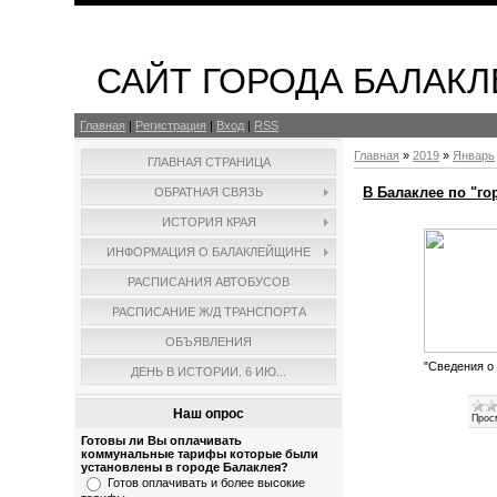
САЙТ ГОРОДА БАЛАКЛ
Главная
|
Регистрация
|
Вход
|
RSS
Главная
»
2019
»
Январь
ГЛАВНАЯ СТРАНИЦА
В Балаклее по "г
ОБРАТНАЯ СВЯЗЬ
ИСТОРИЯ КРАЯ
ИНФОРМАЦИЯ О БАЛАКЛЕЙЩИНЕ
РАСПИСАНИЯ АВТОБУСОВ
РАСПИСАНИЕ Ж/Д ТРАНСПОРТА
ОБЪЯВЛЕНИЯ
"Сведения о
ДЕНЬ В ИСТОРИИ. 6 ИЮ...
Наш опрос
Прос
Готовы ли Вы оплачивать
коммунальные тарифы которые были
установлены в городе Балаклея?
Готов оплачивать и более высокие