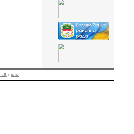
 сайт
с
uCoz