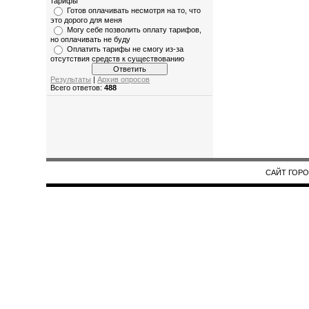
тарифы
Готов оплачивать несмотря на то, что
это дорого для меня
Могу себе позволить оплату тарифов,
но оплачивать не буду
Оплатить тарифы не смогу из-за
отсутствия средств к существованию
Результаты
|
Архив опросов
Всего ответов:
488
САЙТ ГОРОД