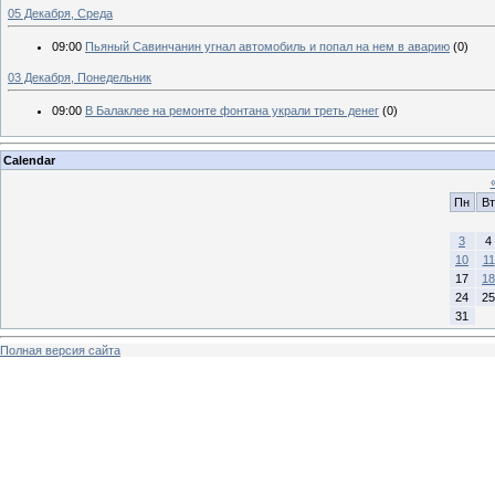
05 Декабря, Среда
09:00
Пьяный Савинчанин угнал автомобиль и попал на нем в аварию
(0)
03 Декабря, Понедельник
09:00
В Балаклее на ремонте фонтана украли треть денег
(0)
Calendar
Пн
Вт
3
4
10
11
17
18
24
25
31
Полная версия сайта