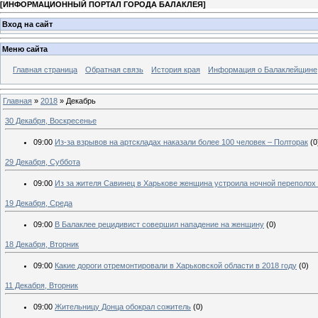
[
ИНФОРМАЦИОННЫЙ ПОРТАЛ ГОРОДА БАЛАКЛЕЯ
]
Вход на сайт
Меню сайта
Главная страница
Обратная связь
История края
Информация о Балаклейщине
Главная
»
2018
»
Декабрь
30 Декабря, Воскресенье
09:00
Из-за взрывов на артскладах наказали более 100 человек – Полторак
(0
29 Декабря, Суббота
09:00
Из за жителя Савинец в Харькове женщина устроила ночной переполох 
19 Декабря, Среда
09:00
В Балаклее рецидивист совершил нападение на женщину
(0)
18 Декабря, Вторник
09:00
Какие дороги отремонтировали в Харьковской области в 2018 году
(0)
11 Декабря, Вторник
09:00
Жительницу Донца обокрал сожитель
(0)