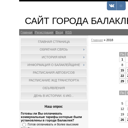
САЙТ ГОРОДА БАЛАКЛ
Главная
|
Регистрация
|
Вход
|
RSS
Главная
»
2018
ГЛАВНАЯ СТРАНИЦА
ОБРАТНАЯ СВЯЗЬ
Пн
ИСТОРИЯ КРАЯ
1
8
ИНФОРМАЦИЯ О БАЛАКЛЕЙЩИНЕ
15
РАСПИСАНИЯ АВТОБУСОВ
22
РАСПИСАНИЕ Ж/Д ТРАНСПОРТА
29
ОБЪЯВЛЕНИЯ
Пн
ДЕНЬ В ИСТОРИИ. 6 ИЮ...
5
Наш опрос
12
Готовы ли Вы оплачивать
19
коммунальные тарифы которые были
26
установлены в городе Балаклея?
Готов оплачивать и более высокие