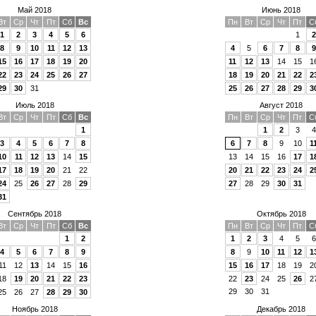
Май 2018
Июнь 2018
Вт
Ср
Чт
Пт
Сб
Вс
Пн
Вт
Ср
Чт
Пт
С
1
2
3
4
5
6
1
2
8
9
10
11
12
13
4
5
6
7
8
9
15
16
17
18
19
20
11
12
13
14
15
1
22
23
24
25
26
27
18
19
20
21
22
2
29
30
31
25
26
27
28
29
3
Июль 2018
Август 2018
Вт
Ср
Чт
Пт
Сб
Вс
Пн
Вт
Ср
Чт
Пт
С
1
1
2
3
4
3
4
5
6
7
8
6
7
8
9
10
1
10
11
12
13
14
15
13
14
15
16
17
1
17
18
19
20
21
22
20
21
22
23
24
2
24
25
26
27
28
29
27
28
29
30
31
31
Сентябрь 2018
Октябрь 2018
Вт
Ср
Чт
Пт
Сб
Вс
Пн
Вт
Ср
Чт
Пт
С
1
2
1
2
3
4
5
6
4
5
6
7
8
9
8
9
10
11
12
1
11
12
13
14
15
16
15
16
17
18
19
2
18
19
20
21
22
23
22
23
24
25
26
2
29
30
31
25
26
27
28
29
30
Ноябрь 2018
Декабрь 2018