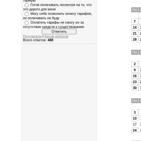
тарифы
Готов оплачивать несмотря на то, что
это дорого для меня
Пн
Могу себе позволить оплату тарифов,
но оплачивать не буду
7
Оплатить тарифы не смогу из-за
отсутствия средств к существованию
14
21
Результаты
|
Архив опросов
28
Всего ответов:
488
Пн
2
9
16
23
30
Пн
3
10
17
24