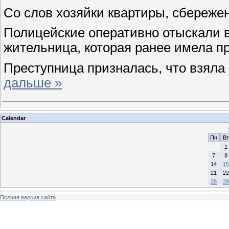
Со слов хозяйки квартиры, сбережен
Полицейские оперативно отыскали в
жительница, которая ранее имела п
Преступница призналась, что взяла
дальше »
Calendar
Пн
Вт
1
7
8
14
15
21
22
28
29
Полная версия сайта