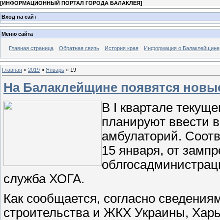
[
ИНФОРМАЦИОННЫЙ ПОРТАЛ ГОРОДА БАЛАКЛЕЯ
]
Вход на сайт
Меню сайта
Главная страница
Обратная связь
История края
Информация о Балаклейщине
Главная
»
2019
»
Январь
»
19
На Балаклейщине появятся новы
В І квартале текуще
планируют ввести в
амбулаторий. Соотв
15 января, от замп
облгосадминистраци
служба ХОГА.
Как сообщается, согласно сведения
строительства и ЖКХ Украины, Харь