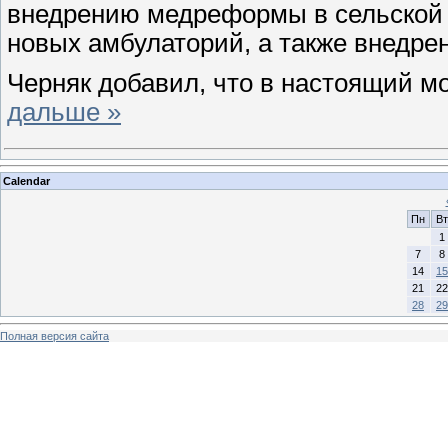
внедрению медреформы в сельской м
новых амбулаторий, а также внедре
Черняк добавил, что в настоящий м
дальше »
Calendar
Пн
Вт
1
7
8
14
15
21
22
28
29
Полная версия сайта