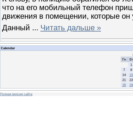
что на его мобильный телефон при
движения в помещении, которые он 
Данный
...
Читать дальше »
Calendar
Пн
Вт
1
7
8
14
15
21
22
28
29
Полная версия сайта