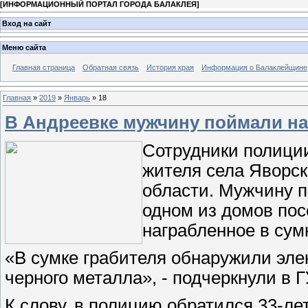
[
ИНФОРМАЦИОННЫЙ ПОРТАЛ ГОРОДА БАЛАКЛЕЯ
]
Вход на сайт
Меню сайта
Главная страница
Обратная связь
История края
Информация о Балаклейщине
Главная
»
2019
»
Январь
»
18
В Андреевке мужчину поймали на
Сотрудники полиции
жителя села Яворск
области. Мужчину п
одном из домов пос
награбленное в сум
«В сумке грабителя обнаружили эле
черного металла», - подчеркнули в 
К слову, в полицию обратился 33-л