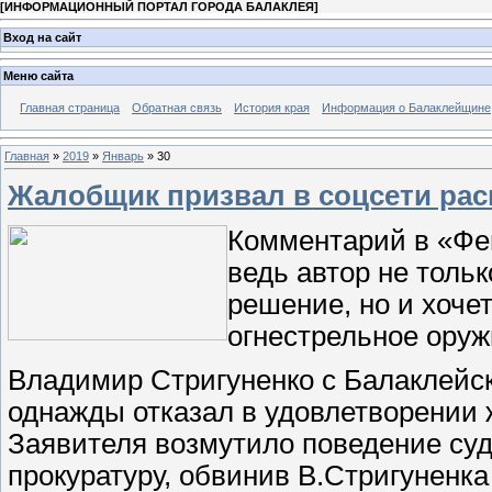
[
ИНФОРМАЦИОННЫЙ ПОРТАЛ ГОРОДА БАЛАКЛЕЯ
]
Вход на сайт
Меню сайта
Главная страница
Обратная связь
История края
Информация о Балаклейщине
Главная
»
2019
»
Январь
»
30
Жалобщик призвал в соцсети рас
Комментарий в «Фе
ведь автор не толь
решение, но и хоче
огнестрельное оруж
Владимир Стригуненко с Балаклейск
однажды отказал в удовлетворении 
Заявителя возмутило поведение судь
прокуратуру, обвинив В.Стригуненка