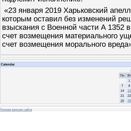
«23 января 2019 Харьковский апел
которым оставил без изменений реш
взыскания с Военной части А 1352 
счет возмещения материального ущер
счет возмещения морального вреда
Calendar
Пн
Вт
1
7
8
14
15
21
22
28
29
Полная версия сайта