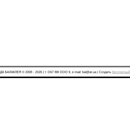
А БАЛАКЛЕЯ © 2008 - 2026
| т. О67 88І ООО 9, e-mail: bal@at.ua |
Создать
бесплатный