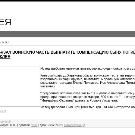
ЕЯ
ь
»
03
БЯЗАЛ ВОИНСКУЮ ЧАСТЬ ВЫПЛАТИТЬ КОМПЕНСАЦИЮ СЫНУ ПОГИ
КЛЕЕ
Истец требовал миллион гривен, однако судьи сократили су
Киевский райсуд Харькова обязал воинскую часть, на терри
взорвались склады оружия, выплатить моральную компенса
результате трагедии Елены Полтавец. Иск Александра Полт
частично.
"Суд решил, что воинская часть 1352 должна выплатить ему
вреда, причиненного смертью матери, 300 тыс. грн", - цитир
"Интерфакс-Украина" адвоката Романа Лихачева.
Истец требовал 1 млн грн (800 тыс. грн - от Министерства о
ше »
мотров:
6809
|
Добавил:
xssn
|
Дата:
03.02.2019
|
Комментарии (0)