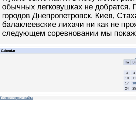
обычных легковушках не добратся.
городов Днепропетровск, Киев, Стах
балаклеевские лихачи ни как не про
следующем соревновании мы покаж
Calendar
Пн
Вт
3
4
10
11
17
18
24
25
Полная версия сайта