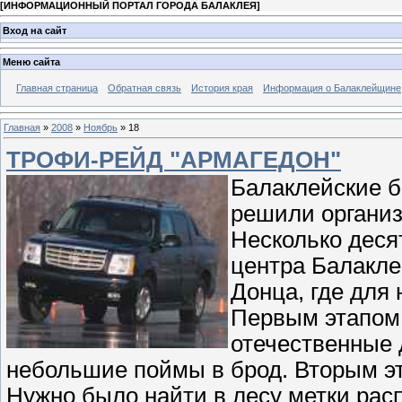
[
ИНФОРМАЦИОННЫЙ ПОРТАЛ ГОРОДА БАЛАКЛЕЯ
]
Вход на сайт
Меню сайта
Главная страница
Обратная связь
История края
Информация о Балаклейщине
Главная
»
2008
»
Ноябрь
»
18
ТРОФИ-РЕЙД "АРМАГЕДОН"
Балаклейские б
решили организ
Несколько деся
центра Балакле
Донца, где для
Первым этапом 
отечественные 
небольшие поймы в брод. Вторым э
Нужно было найти в лесу метки рас