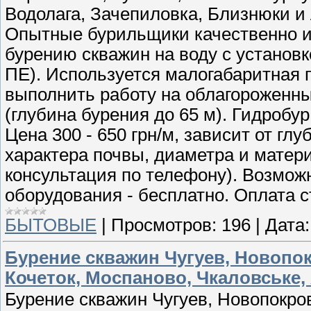
Водолага, Зачепиловка, Близнюки и
Опытные бурильщики качественно и
бурению скважин на воду с установ
ПЕ). Используется малогабаритная п
выполнить работу на облагороженны
(глубина бурения до 65 м). Гидробу
Цена 300 - 650 грн/м, зависит от гл
характера почвы, диаметра и матер
консультация по телефону). Возможн
оборудования - бесплатно. Оплата с
БЫТОВЫЕ
|
Просмотров:
196
|
Дата:
Бурение скважин Чугуев, Новопо
Кочеток, Моспаново, Чкаловське,
Бурение скважин Чугуев, Новопокров