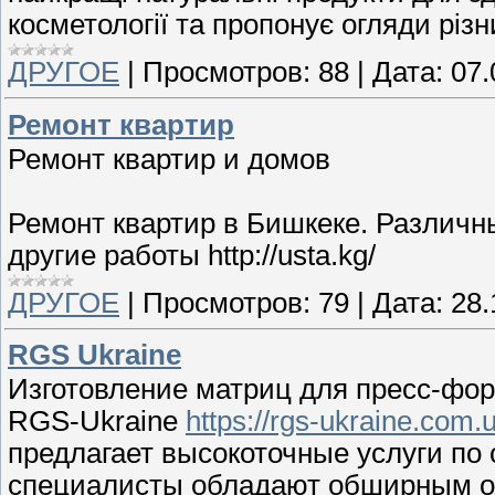
косметології та пропонує огляди різн
ДРУГОЕ
|
Просмотров:
88
|
Дата:
07.
Ремонт квартир
Ремонт квартир и домов
Ремонт квартир в Бишкеке. Различны
другие работы http://usta.kg/
ДРУГОЕ
|
Просмотров:
79
|
Дата:
28.
RGS Ukraine
Изготовление матриц для пресс-фор
RGS-Ukraine
https://rgs-ukraine.com.
предлагает высокоточные услуги по
специалисты обладают обширным о