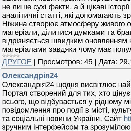
не лише сухі факти, а й цікаві історі
аналітичні статті, які допомагають з
Ніжина створює атмосферу живого о
матеріали, ділитися думками та брат
відрізняється швидким оновленням 
матеріалами завдяки чому має популя
ДРУГОЕ
|
Просмотров:
45
|
Дата:
29.
Олександрія24
Олександрія24 щодня висвітлює найа
Портал створений для тих, хто цінує 
всього, що відбувається у рідному мі
повідомлення про події в місті, культ
та соціальні новини України. Сайт
ht
зручним інтерфейсом та зрозумілою