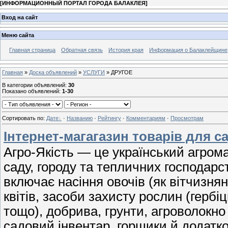
[
ИНФОРМАЦИОННЫЙ ПОРТАЛ ГОРОДА БАЛАКЛЕЯ
]
Вход на сайт
Меню сайта
Главная страница
Обратная связь
История края
Информация о Балаклейщине
Главная
»
Доска объявлений
»
УСЛУГИ
» ДРУГОЕ
В категории объявлений
:
30
Показано объявлений
:
1-30
Сортировать по
:
Дате
·
Названию
·
Рейтингу
·
Комментариям
·
Просмотрам
Інтернет-магагазин товарів для с
Агро-Якість — це український агрома
саду, городу та тепличних господарст
включає насіння овочів (як вітчизнян
квітів, засоби захисту рослин (гербі
тощо), добрива, грунти, агроволокно
садовий інвентар, горщики й додатк