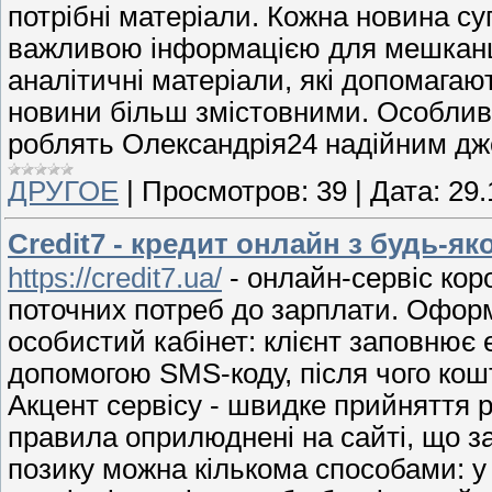
потрібні матеріали. Кожна новина с
важливою інформацією для мешканців
аналітичні матеріали, які допомагают
новини більш змістовними. Особлив
роблять Олександрія24 надійним дж
ДРУГОЕ
|
Просмотров:
39
|
Дата:
29.
Credit7 - кредит онлайн з будь-як
https://credit7.ua/
- онлайн-сервіс кор
поточних потреб до зарплати. Оформ
особистий кабінет: клієнт заповнює 
допомогою SMS-коду, після чого кош
Акцент сервісу - швидке прийняття 
правила оприлюднені на сайті, що за
позику можна кількома способами: у о