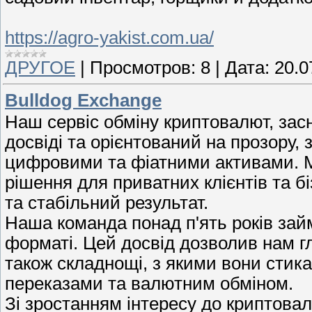
https://agro-yakist.com.ua/
ДРУГОЕ
|
Просмотров:
8
|
Дата:
20.0
Bulldog Exchange
Наш сервіс обміну криптовалют, за
досвіді та орієнтований на прозору,
цифровими та фіатними активами. М
рішення для приватних клієнтів та б
та стабільний результат.
Наша команда понад п'ять років за
форматі. Цей досвід дозволив нам гл
також складнощі, з якими вони стика
переказами та валютним обміном.
Зі зростанням інтересу до криптова