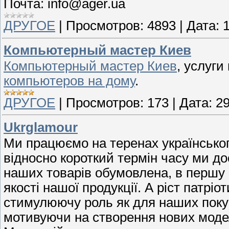
Почта: info@ager.ua
ДРУГОЕ
|
Просмотров:
4893
|
Дата:
Компьютерный мастер Киев
Компьютерный мастер Киев
, услуг
компьютеров на дому
.
ДРУГОЕ
|
Просмотров:
173
|
Дата:
29
Ukrglamour
Ми працюємо на теренах українського
відносно короткий термін часу ми до
наших товарів обумовлена, в першу 
якості нашої продукції. А ріст патріо
стимулюючу роль як для наших покупц
мотивуючи на створення нових моде