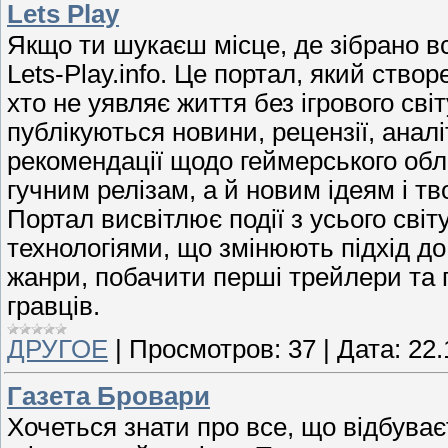
Lets Play
Якщо ти шукаєш місце, де зібрано вс
Lets-Play.info. Це портал, який створ
хто не уявляє життя без ігрового сві
публікуються новини, рецензії, аналі
рекомендації щодо геймерського обл
гучним релізам, а й новим ідеям і тв
Портал висвітлює події з усього сві
технологіями, що змінюють підхід до 
жанри, побачити перші трейлери та 
гравців.
ДРУГОЕ
|
Просмотров:
37
|
Дата:
22.
Газета Бровари
Хочеться знати про все, що відбуває