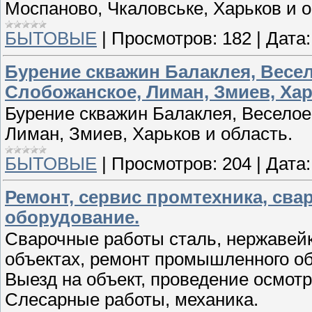
Моспаново, Чкаловське, Харьков и о
БЫТОВЫЕ
|
Просмотров:
182
|
Дата:
Бурение скважин Балаклея, Весел
Слобожанское, Лиман, Змиев, Хар
Бурение скважин Балаклея, Веселое
Лиман, Змиев, Харьков и область.
БЫТОВЫЕ
|
Просмотров:
204
|
Дата:
Ремонт, сервис промтехника, сва
оборудование.
Сварочные работы сталь, нержавейк
объектах, ремонт промышленного о
Выезд на объект, проведение осмотр
Слесарные работы, механика.