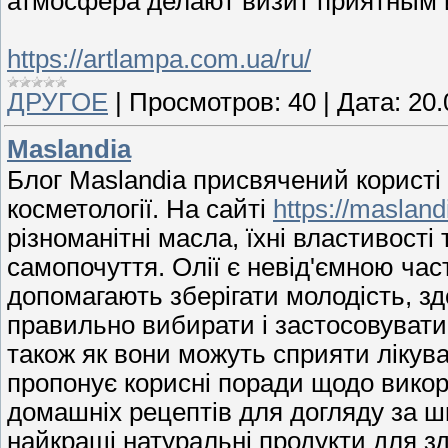
атмосфера делают визит приятным
https://artlampa.com.ua/ru/
ДРУГОЕ
|
Просмотров:
40
|
Дата:
20.
Maslandia
Блог Maslandia присвячений користі 
косметології. На сайті
https://masland
різноманітні масла, їхні властивості
самопочуття. Олії є невід'ємною ча
допомагають зберігати молодість, здор
правильно вибирати і застосовувати 
також як вони можуть сприяти лікув
пропонує корисні поради щодо викори
домашніх рецептів для догляду за ш
найкращі натуральні продукти для здо