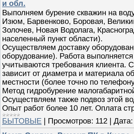
и обл.
Выполняем бурение скважин на воду
Изюм, Барвенково, Боровая, Великий
Золочев, Новая Водолага, Красногра
населенный пункт области).
Осуществляем доставку оборудовани
оборудование). Работа выполняется
учитываются требования клиента. Ст
зависит от диаметра и материала о
местности (более точно по телефону
Метод гидробурение малогабаритной 
Осуществляем также подвоз этой во
Опыт работ более 10 лет. Оплата стр
БЫТОВЫЕ
|
Просмотров:
112
|
Дата: