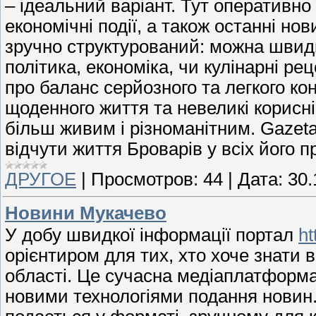
– ідеальний варіант. Тут оперативно
економічні події, а також останні но
зручно структурований: можна швидк
політика, економіка, чи кулінарні р
про баланс серйозного та легкого ко
щоденного життя та невеликі корисн
більш живим і різноманітним. Gazeta
відчути життя Броварів у всіх його п
ДРУГОЕ
|
Просмотров:
44
|
Дата:
30.
Новини Мукачево
У добу швидкої інформації портал
ht
орієнтиром для тих, хто хоче знати 
області. Це сучасна медіаплатформа
новими технологіями подання новин