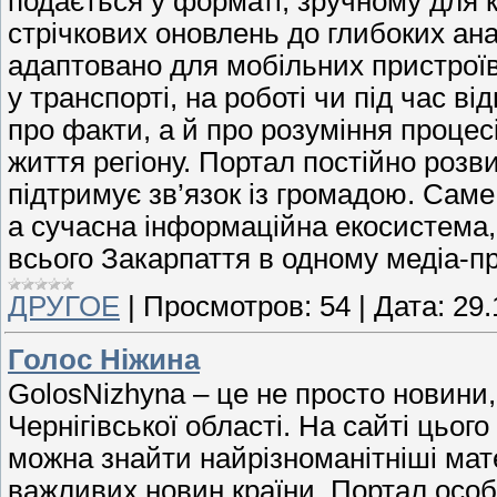
подається у форматі, зручному для 
стрічкових оновлень до глибоких ана
адаптовано для мобільних пристроїв
у транспорті, на роботі чи під час 
про факти, а й про розуміння процес
життя регіону. Портал постійно розв
підтримує зв’язок із громадою. Сам
а сучасна інформаційна екосистема
всього Закарпаття в одному медіа-пр
ДРУГОЕ
|
Просмотров:
54
|
Дата:
29.
Голос Ніжина
GolosNizhyna – це не просто новини,
Чернігівської області. На сайті цьо
можна знайти найрізноманітніші матер
важливих новин країни. Портал особ