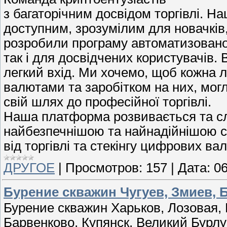
з багаторічним досвідом торгівлі. Н
доступним, зрозумілим для новачків
розробили програму автоматизованої т
так і для досвідчених користувачів.
легкий вхід. Ми хочемо, щоб кожна 
валютами та заробітком на них, мог
свій шлях до професійної торгівлі.
Наша платформа розвивається та слі
найбезпечнішою та найнадійнішою с
від торгівлі та стекінгу цифрових вал
ДРУГОЕ
|
Просмотров:
157
|
Дата:
06
Бурение скважин Чугуев, Змиев, 
Бурение скважин Харьков, Лозовая, 
Барвенково, Купянск, Великий Бурлу