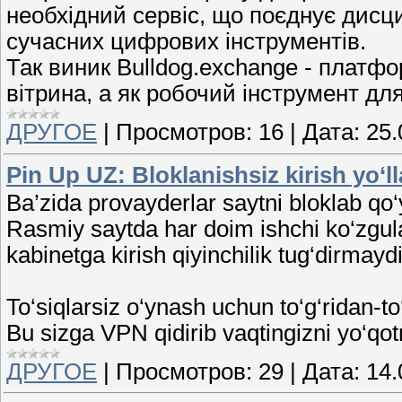
необхідний сервіс, що поєднує дисци
сучасних цифрових інструментів.
Так виник Bulldog.exchange - платф
вітрина, а як робочий інструмент дл
ДРУГОЕ
|
Просмотров:
16
|
Дата:
25.
Pin Up UZ: Bloklanishsiz kirish yo‘ll
Ba’zida provayderlar saytni bloklab q
Rasmiy saytda har doim ishchi ko‘zgular
kabinetga kirish qiyinchilik tug‘dirmaydi
To‘siqlarsiz o‘ynash uchun to‘g‘ridan-to
Bu sizga VPN qidirib vaqtingizni yo‘qo
ДРУГОЕ
|
Просмотров:
29
|
Дата:
14.