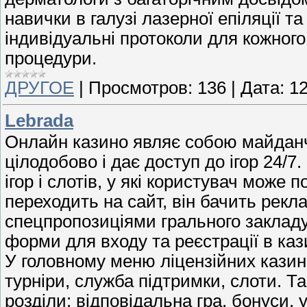
навички в галузі лазерної епіляції та
індивідуальні протоколи для кожного 
процедури.
ДРУГОЕ
|
Просмотров:
136
|
Дата:
12
Lebrada
Онлайн казино являє собою майданч
цілодобово і дає доступ до ігор 24/7
ігор і слотів, у які користувач може
переходить на сайт, він бачить рекл
спецпропозиціями грального закладу
форми для входу та реєстрації в ка
У головному меню ліцензійних казино р
турніри, служба підтримки, слоти. Т
розділи: відповідальна гра, бонуси, 