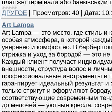
платіжні термінали або банківський 
ДРУГОЕ
|
Просмотров:
40
|
Дата:
10.
Art Lampa
Art Lampa — это место, где стиль и 
особая атмосфера, в которой кажды
уверенно и комфортно. В барбершоп
стрижка и уход за бородой — это не 
Каждый клиент получает индивидуа
внешности, структура волос и личн
профессиональные инструменты и п
гарантирует идеальный результат и 
только стригут и оформляют бороду,
соответствующие современным тенд
до мелочей — уютные кресла, совр