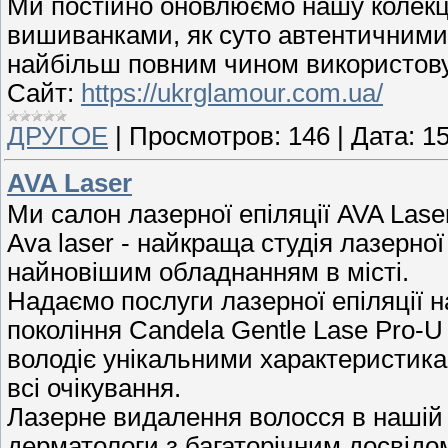
Ми постійно оновлюємо нашу колекц
вишиванками, як суто автентичними,
найбільш повним чином використовув
Сайт:
https://ukrglamour.com.ua/
ДРУГОЕ
|
Просмотров:
146
|
Дата:
15
AVA Laser
Ми салон лазерної епіляції AVA Las
Ava laser - найкраща студія лазерної
найновішим обладнанням в місті.
Надаємо послуги лазерної епіляції н
покоління Candela Gentle Lase Pro-
володіє унікальними характеристика
всі очікування.
Лазерне видалення волосся в нашій с
дерматологи з багаторічним досвідо