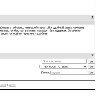
аботает стабильно, интерфейс простой и удобный, легко находить
читываются быстро, выплаты приходят без задержек. Особенно
становится ещё интереснее и удобнее.
Поиск:
 сайт
с
uCoz