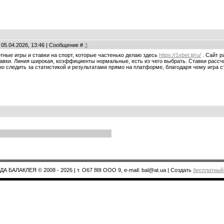
 05.04.2026, 13:46 | Сообщение #
3
тные игры и ставки на спорт, которые частенько делаю здесь
https://1xbet.tj/ru/
. Сайт р
авки. Линия широкая, коэффициенты нормальные, есть из чего выбрать. Ставки расс
но следить за статистикой и результатами прямо на платформе, благодаря чему игра 
А БАЛАКЛЕЯ © 2008 - 2026
| т. О67 88І ООО 9, e-mail: bal@at.ua |
Создать
бесплатный