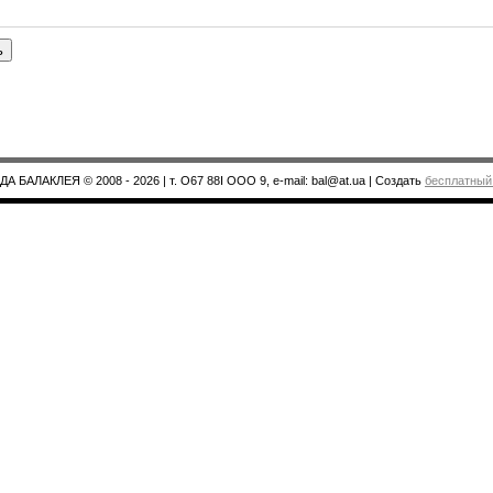
ь
А БАЛАКЛЕЯ © 2008 - 2026
| т. О67 88І ООО 9, e-mail: bal@at.ua |
Создать
бесплатный