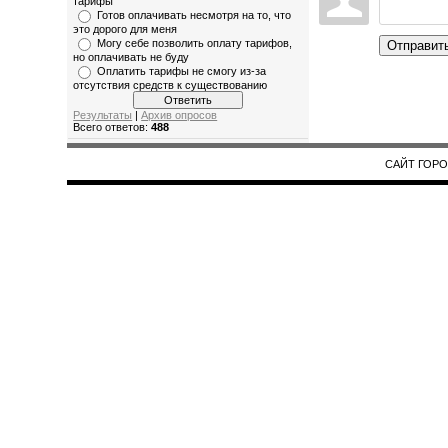
тарифы
Готов оплачивать несмотря на то, что
это дорого для меня
Могу себе позволить оплату тарифов,
Отправит
но оплачивать не буду
Оплатить тарифы не смогу из-за
отсутствия средств к существованию
Результаты
|
Архив опросов
Всего ответов:
488
САЙТ ГОРОД