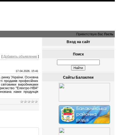
Приветствую Вас
Гость
Вход на сайт
Поиск
[
Добавить объявление
]
17.04.2026, 15:41
 ринку України. Основна
Сайты Балаклеи
сті продажів професійних
а світовими виробниками
дприємство "Електро-НВА"
онована нами продукція