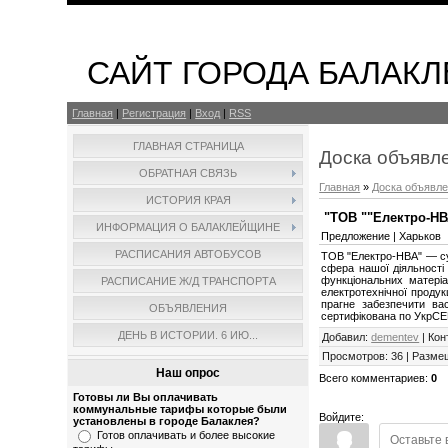
САЙТ ГОРОДА БАЛАКЛ
Главная
|
Регистрация
|
Вход
|
RSS
ГЛАВНАЯ СТРАНИЦА
Доска объявл
ОБРАТНАЯ СВЯЗЬ
Главная
»
Доска объявл
ИСТОРИЯ КРАЯ
"ТОВ ""Електро-НВ
ИНФОРМАЦИЯ О БАЛАКЛЕЙЩИНЕ
Предложение | Харьков
РАСПИСАНИЯ АВТОБУСОВ
ТОВ "Електро-НВА" — су
сфера нашої діяльності 
функціональних матеріа
РАСПИСАНИЕ Ж/Д ТРАНСПОРТА
електротехнічної продук
прагне забезпечити ва
ОБЪЯВЛЕНИЯ
сертифікована по УкрСЕ
ДЕНЬ В ИСТОРИИ. 6 ИЮ...
Добавил
:
dementev
|
Кон
Просмотров
:
36
|
Разме
Наш опрос
Всего комментариев
:
0
Готовы ли Вы оплачивать
коммунальные тарифы которые были
Войдите:
установлены в городе Балаклея?
Готов оплачивать и более высокие