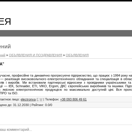
ЕЯ
ений
ений
»
ОБЪЯВЛЕНИЯ И ПОЗДРАВЛЕНИЯ
»
ОБЪЯВЛЕНИЯ
А"
часне, професійне та динамічно прогресуюче підприємство, що працює з 1994 року на
— реалізація високовольтного електротехнічного обладнання та спеціалізація в обла
лів і виробів. Ми встановили партнерські відносини з провідними українськими т
ції — IEK, Schnaider, ETI, VIKO, Ergom, ДКС європейських виробників та іншими. Пі
с якісною електротехнічною продукцією по максимально доступній ціні. Вся проп
ПРО та ISO.
тактное лицо
:
electronva
E
W
|
Телефон
:
+38 093 806 49 61
щено до
:
31.12.2030
|
Рейтинг
:
0.0
/
0